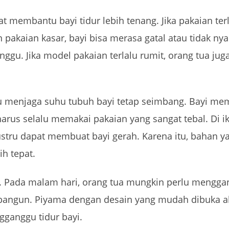
t membantu bayi tidur lebih tenang. Jika pakaian terl
akaian kasar, bayi bisa merasa gatal atau tidak nyam
anggu. Jika model pakaian terlalu rumit, orang tua ju
menjaga suhu tubuh bayi tetap seimbang. Bayi mema
harus selalu memakai pakaian yang sangat tebal. Di ik
 justru dapat membuat bayi gerah. Karena itu, bahan
ih tepat.
is. Pada malam hari, orang tua mungkin perlu mengga
rbangun. Piyama dengan desain yang mudah dibuka 
gganggu tidur bayi.