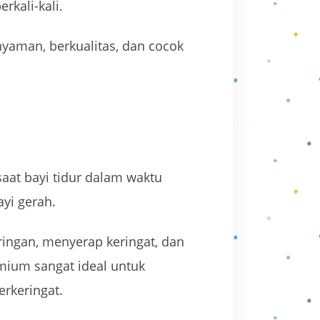
rkali-kali.
yaman, berkualitas, dan cocok
saat bayi tidur dalam waktu
yi gerah.
ringan, menyerap keringat, dan
mium sangat ideal untuk
erkeringat.