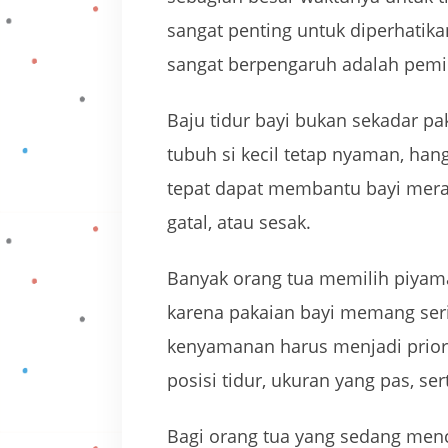
sangat penting untuk diperhatika
sangat berpengaruh adalah pemili
Baju tidur bayi bukan sekadar pa
tubuh si kecil tetap nyaman, han
tepat dapat membantu bayi meras
gatal, atau sesak.
Banyak orang tua memilih piyama
karena pakaian bayi memang seri
kenyamanan harus menjadi prior
posisi tidur, ukuran yang pas, ser
Bagi orang tua yang sedang menca