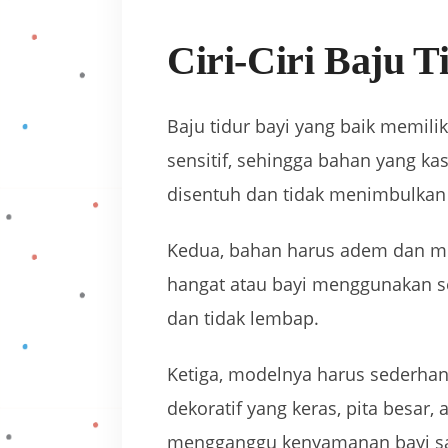
Ciri-Ciri Baju T
Baju tidur bayi yang baik memili
sensitif, sehingga bahan yang ka
disentuh dan tidak menimbulkan 
Kedua, bahan harus adem dan meny
hangat atau bayi menggunakan s
dan tidak lembap.
Ketiga, modelnya harus sederhana 
dekoratif yang keras, pita besar, 
mengganggu kenyamanan bayi saa