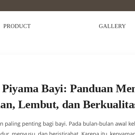
PRODUCT
GALLERY
Piyama Bayi: Panduan Memilih Pakaian Tidur yang Nyaman, Le
/ Piyama Bayi: Panduan Me
n, Lembut, dan Berkualitas
an paling penting bagi bayi. Pada bulan-bulan awal 
dur, menyusu, dan beristirahat. Karena itu, kenyaman