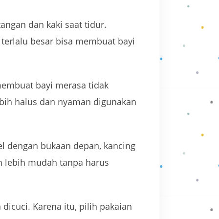
ngan dan kaki saat tidur.
terlalu besar bisa membuat bayi
 membuat bayi merasa tidak
 lebih halus dan nyaman digunakan
el dengan bukaan depan, kancing
n lebih mudah tanpa harus
dicuci. Karena itu, pilih pakaian