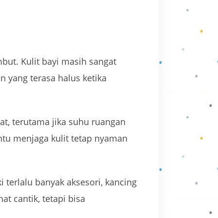
but. Kulit bayi masih sangat
n yang terasa halus ketika
at, terutama jika suhu ruangan
tu menjaga kulit tetap nyaman
i terlalu banyak aksesori, kancing
at cantik, tetapi bisa