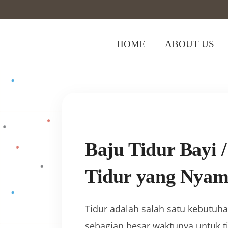
HOME
ABOUT US
Home
>
baju bayi
>
Baju Tidur Bayi / 
Baju Tidur Bayi 
Tidur yang Nyama
Tidur adalah salah satu kebutuh
sebagian besar waktunya untuk ti