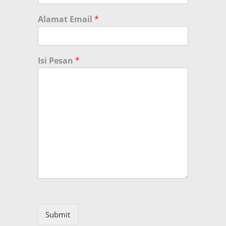
Alamat Email
*
Isi Pesan
*
Submit