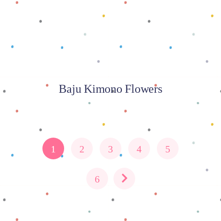
Baju Kimono Flowers
1
2
3
4
5
6