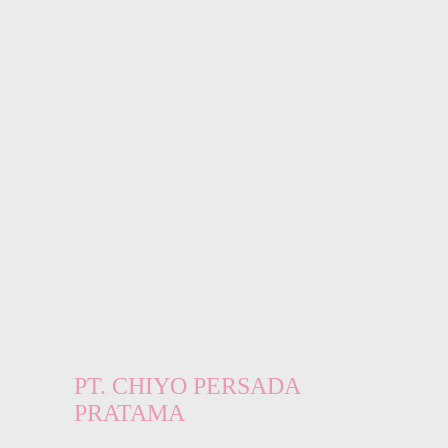
PT. CHIYO PERSADA
PRATAMA