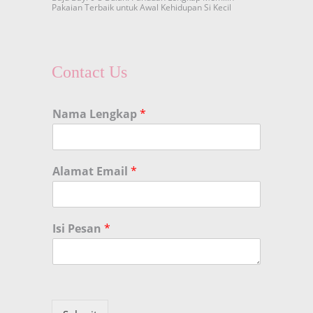
Pakaian Terbaik untuk Awal Kehidupan Si Kecil
Contact Us
Nama Lengkap
*
Alamat Email
*
Isi Pesan
*