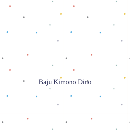
Baca selengkapnya
Baju Kimono Dino