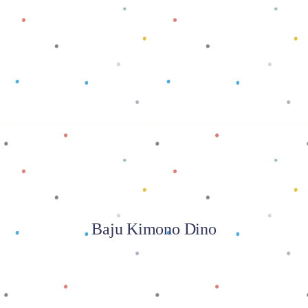
Baca selengkapnya
Baju Kimono Dino