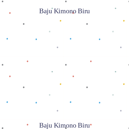
Baju Kimono Biru
Baca selengkapnya
Baju Kimono Biru