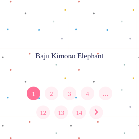
Baju Kimono Elephant
1
2
3
4
…
12
13
14