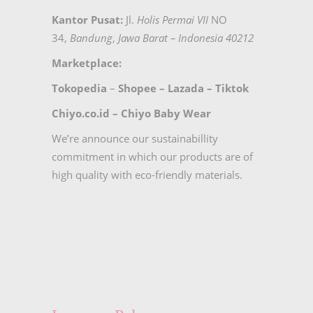
Kantor Pusat:
Jl.
Holis Permai VII
NO
34,
Bandung
,
Jawa Barat – Indonesia 40212
Marketplace:
Tokopedia
–
Shopee
–
Lazada
–
Tiktok
Chiyo.co.id –
Chiyo Baby Wear
We’re announce our sustainabillity
commitment in which our products are of
high quality with eco-friendly materials.