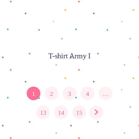
T-shirt Army I
1
2
3
4
…
13
14
15