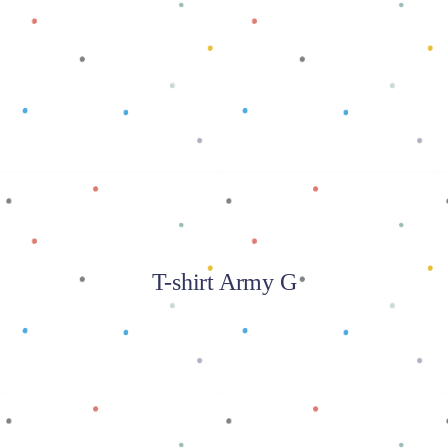
Baca selengkapnya
T-shirt Army G