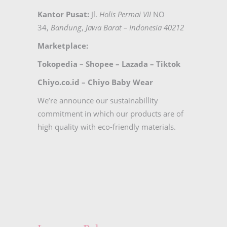
Kantor Pusat:
Jl.
Holis Permai VII
NO
34,
Bandung
,
Jawa Barat – Indonesia 40212
Marketplace:
Tokopedia
–
Shopee
–
Lazada
–
Tiktok
Chiyo.co.id –
Chiyo Baby Wear
We’re announce our sustainabillity
commitment in which our products are of
high quality with eco-friendly materials.