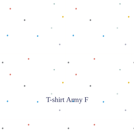
Baca selengkapnya
T-shirt Army F