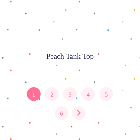
Peach Tank Top
1
2
3
4
5
6