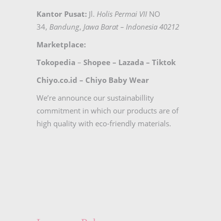
Kantor Pusat:
Jl.
Holis Permai VII
NO
34,
Bandung
,
Jawa Barat – Indonesia 40212
Marketplace:
Tokopedia
–
Shopee
–
Lazada
–
Tiktok
Chiyo.co.id –
Chiyo Baby Wear
We’re announce our sustainabillity
commitment in which our products are of
high quality with eco-friendly materials.