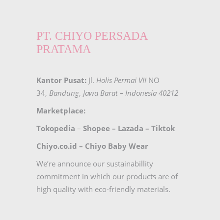
PT. CHIYO PERSADA
PRATAMA
Kantor Pusat:
Jl.
Holis Permai VII
NO
34,
Bandung
,
Jawa Barat – Indonesia 40212
Marketplace:
Tokopedia
–
Shopee
–
Lazada
–
Tiktok
Chiyo.co.id –
Chiyo Baby Wear
We’re announce our sustainabillity
commitment in which our products are of
high quality with eco-friendly materials.