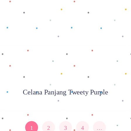
Baca selengkapnya
Celana Panjang Tweety Purple
1
2
3
4
…