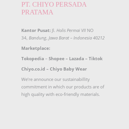
PT. CHIYO PERSADA
PRATAMA
Kantor Pusat:
Jl.
Holis Permai VII
NO
34,
Bandung
,
Jawa Barat – Indonesia 40212
Marketplace:
Tokopedia
–
Shopee
–
Lazada
–
Tiktok
Chiyo.co.id –
Chiyo Baby Wear
We’re announce our sustainabillity
commitment in which our products are of
high quality with eco-friendly materials.