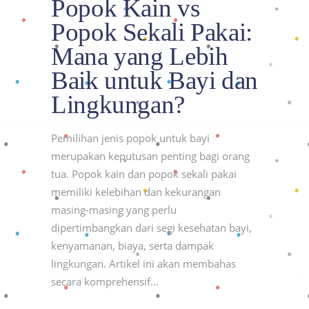
Popok Kain vs
Popok Sekali Pakai:
Mana yang Lebih
Baik untuk Bayi dan
Lingkungan?
Pemilihan jenis popok untuk bayi
merupakan keputusan penting bagi orang
tua. Popok kain dan popok sekali pakai
memiliki kelebihan dan kekurangan
masing-masing yang perlu
dipertimbangkan dari segi kesehatan bayi,
kenyamanan, biaya, serta dampak
lingkungan. Artikel ini akan membahas
secara komprehensif