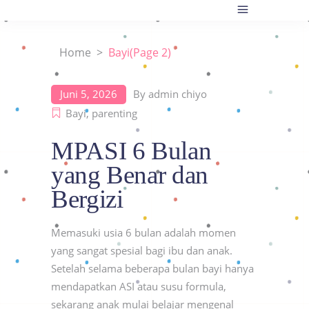
Home
>
Bayi
(Page 2)
Juni 5, 2026
By
admin chiyo
Bayi
,
parenting
MPASI 6 Bulan
yang Benar dan
Bergizi
Memasuki usia 6 bulan adalah momen
yang sangat spesial bagi ibu dan anak.
Setelah selama beberapa bulan bayi hanya
mendapatkan ASI atau susu formula,
sekarang anak mulai belajar mengenal