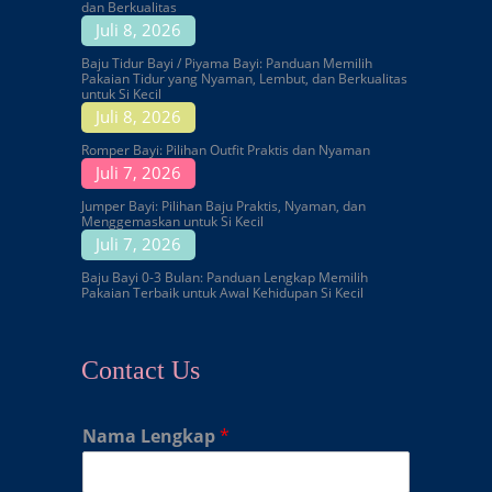
dan Berkualitas
Juli 8, 2026
Baju Tidur Bayi / Piyama Bayi: Panduan Memilih
Pakaian Tidur yang Nyaman, Lembut, dan Berkualitas
untuk Si Kecil
Juli 8, 2026
Romper Bayi: Pilihan Outfit Praktis dan Nyaman
Juli 7, 2026
Jumper Bayi: Pilihan Baju Praktis, Nyaman, dan
Menggemaskan untuk Si Kecil
Juli 7, 2026
Baju Bayi 0-3 Bulan: Panduan Lengkap Memilih
Pakaian Terbaik untuk Awal Kehidupan Si Kecil
Contact Us
Nama Lengkap
*