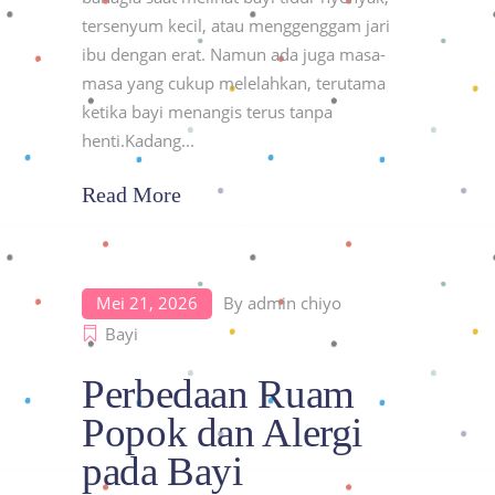
tersenyum kecil, atau menggenggam jari
ibu dengan erat. Namun ada juga masa-
masa yang cukup melelahkan, terutama
ketika bayi menangis terus tanpa
henti.Kadang
Read More
Mei 21, 2026
By
admin chiyo
Bayi
Perbedaan Ruam
Popok dan Alergi
pada Bayi