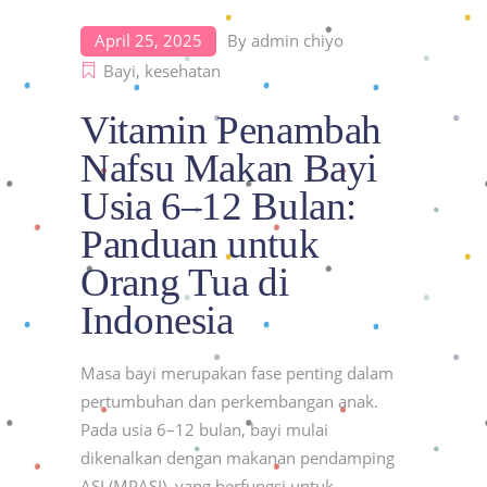
April 25, 2025
By
admin chiyo
Bayi
,
kesehatan
Vitamin Penambah
Nafsu Makan Bayi
Usia 6–12 Bulan:
Panduan untuk
Orang Tua di
Indonesia
Masa bayi merupakan fase penting dalam
pertumbuhan dan perkembangan anak.
Pada usia 6–12 bulan, bayi mulai
dikenalkan dengan makanan pendamping
ASI (MPASI), yang berfungsi untuk