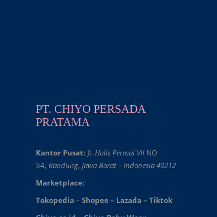
PT. CHIYO PERSADA
PRATAMA
Kantor Pusat:
Jl.
Holis Permai VII
NO
34,
Bandung
,
Jawa Barat – Indonesia 40212
Marketplace:
Tokopedia
–
Shopee
–
Lazada
–
Tiktok