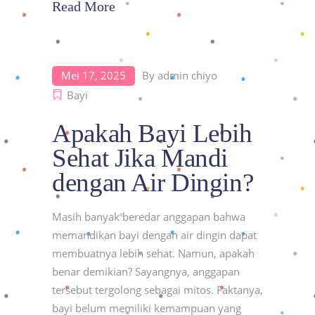
Read More
Mei 17, 2025
By
admin chiyo
Bayi
Apakah Bayi Lebih
Sehat Jika Mandi
dengan Air Dingin?
Masih banyak beredar anggapan bahwa
memandikan bayi dengan air dingin dapat
membuatnya lebih sehat. Namun, apakah
benar demikian? Sayangnya, anggapan
tersebut tergolong sebagai mitos. Faktanya,
bayi belum memiliki kemampuan yang