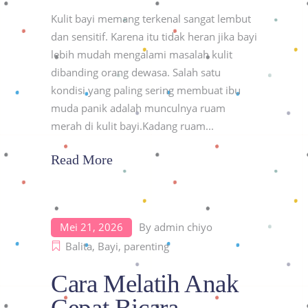
Kulit bayi memang terkenal sangat lembut
dan sensitif. Karena itu tidak heran jika bayi
lebih mudah mengalami masalah kulit
dibanding orang dewasa. Salah satu
kondisi yang paling sering membuat ibu
muda panik adalah munculnya ruam
merah di kulit bayi.Kadang ruam
Read More
Mei 21, 2026
By
admin chiyo
Balita
,
Bayi
,
parenting
Cara Melatih Anak
Cepat Bicara