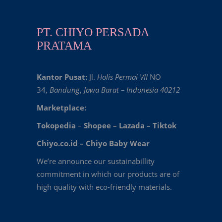
PT. CHIYO PERSADA
PRATAMA
Kantor Pusat:
Jl.
Holis Permai VII
NO
34,
Bandung
,
Jawa Barat – Indonesia 40212
Marketplace:
Tokopedia
–
Shopee
–
Lazada
–
Tiktok
Chiyo.co.id –
Chiyo Baby Wear
We’re announce our sustainabillity
commitment in which our products are of
high quality with eco-friendly materials.