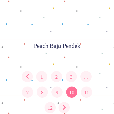
Peach Baju Pendek
1
2
3
…
7
8
9
10
11
12