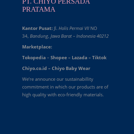
PT. CHIYO PERSADA
PRATAMA
Kantor Pusat:
Jl.
Holis Permai VII
NO
34,
Bandung
,
Jawa Barat – Indonesia 40212
Marketplace:
Tokopedia
–
Shopee
–
Lazada
–
Tiktok
Chiyo.co.id –
Chiyo Baby Wear
We’re announce our sustainabillity
commitment in which our products are of
high quality with eco-friendly materials.