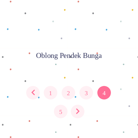
Oblong Pendek Bunga
1
2
3
4
5