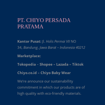
PT. CHIYO PERSADA
PRATAMA
Kantor Pusat:
Jl.
Holis Permai VII
NO
34,
Bandung
,
Jawa Barat – Indonesia 40212
Marketplace:
Tokopedia
–
Shopee
–
Lazada
–
Tiktok
Chiyo.co.id –
Chiyo Baby Wear
We’re announce our sustainabillity
commitment in which our products are of
high quality with eco-friendly materials.