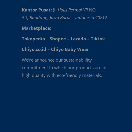
Kantor Pusat:
Jl.
Holis Permai VII
NO
34,
Bandung
,
Jawa Barat – Indonesia 40212
Marketplace:
Tokopedia
–
Shopee
–
Lazada
–
Tiktok
Chiyo.co.id –
Chiyo Baby Wear
We’re announce our sustainabillity
commitment in which our products are of
high quality with eco-friendly materials.