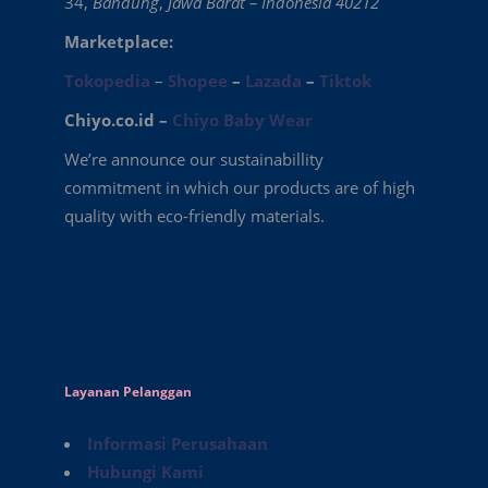
34,
Bandung
,
Jawa Barat – Indonesia 40212
Marketplace:
Tokopedia
–
Shopee
–
Lazada
–
Tiktok
Chiyo.co.id –
Chiyo Baby Wear
We’re announce our sustainabillity
commitment in which our products are of high
quality with eco-friendly materials.
Layanan Pelanggan
Informasi Perusahaan
Hubungi Kami