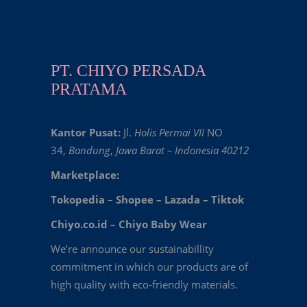
PT. CHIYO PERSADA
PRATAMA
Kantor Pusat:
Jl.
Holis Permai VII
NO
34,
Bandung
,
Jawa Barat – Indonesia 40212
Marketplace:
Tokopedia
–
Shopee
–
Lazada
–
Tiktok
Chiyo.co.id –
Chiyo Baby Wear
We’re announce our sustainabillity
commitment in which our products are of
high quality with eco-friendly materials.