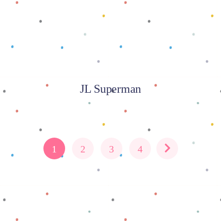
JL Superman
1
2
3
4