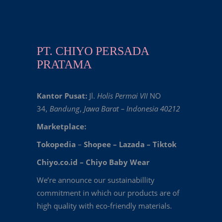
PT. CHIYO PERSADA
PRATAMA
Kantor Pusat:
Jl.
Holis Permai VII
NO
34,
Bandung
,
Jawa Barat – Indonesia 40212
Marketplace:
Tokopedia
–
Shopee
–
Lazada
–
Tiktok
Chiyo.co.id –
Chiyo Baby Wear
We’re announce our sustainabillity
commitment in which our products are of
high quality with eco-friendly materials.