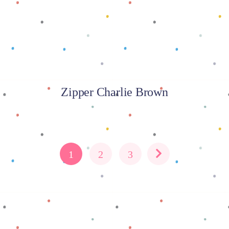
Zipper Charlie Brown
1
2
3