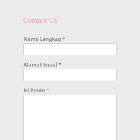
Contact Us
Nama Lengkap
*
Alamat Email
*
Isi Pesan
*