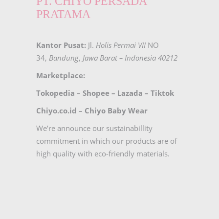
PT. CHIYO PERSADA
PRATAMA
Kantor Pusat:
Jl.
Holis Permai VII
NO
34,
Bandung
,
Jawa Barat – Indonesia 40212
Marketplace:
Tokopedia
–
Shopee
–
Lazada
–
Tiktok
Chiyo.co.id –
Chiyo Baby Wear
We’re announce our sustainabillity
commitment in which our products are of
high quality with eco-friendly materials.