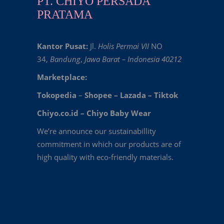
PT. CHIYO PERSADA
PRATAMA
Kantor Pusat:
Jl.
Holis Permai VII
NO
34,
Bandung
,
Jawa Barat – Indonesia 40212
Marketplace:
Tokopedia
–
Shopee
–
Lazada
–
Tiktok
Chiyo.co.id –
Chiyo Baby Wear
We’re announce our sustainabillity
commitment in which our products are of
high quality with eco-friendly materials.