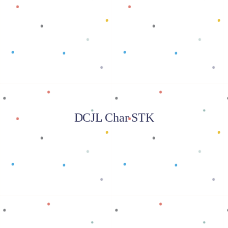
Baca selengkapnya
DCJL Char STK