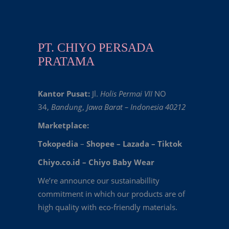
PT. CHIYO PERSADA
PRATAMA
Kantor Pusat:
Jl.
Holis Permai VII
NO
34,
Bandung
,
Jawa Barat – Indonesia 40212
Marketplace:
Tokopedia
–
Shopee
–
Lazada
–
Tiktok
Chiyo.co.id –
Chiyo Baby Wear
We’re announce our sustainabillity
commitment in which our products are of
high quality with eco-friendly materials.