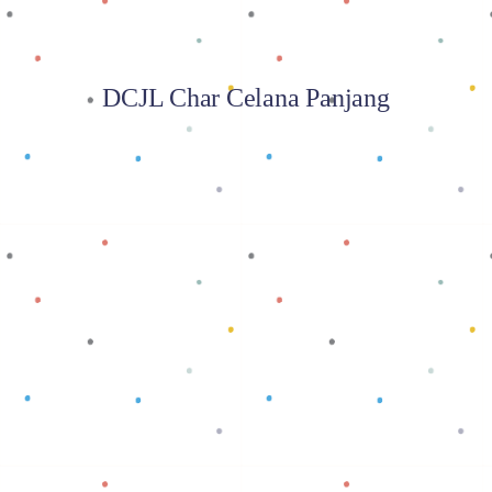
DCJL Char Celana Panjang
Baca selengkapnya