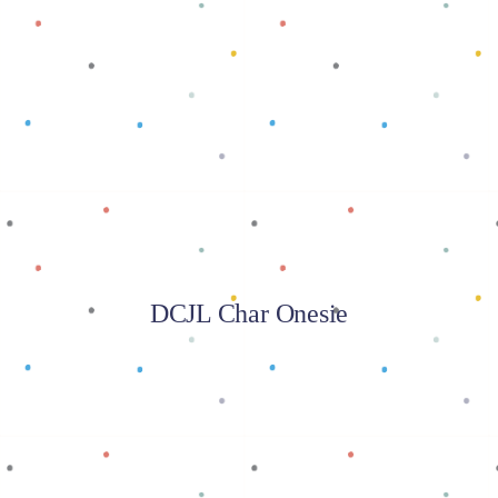
Baca selengkapnya
DCJL Char Onesie