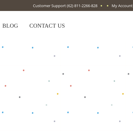
Customer Support
(62) 811-2266-828
My Account
BLOG
CONTACT US