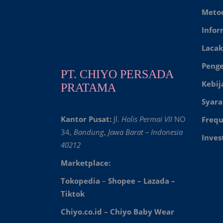
Meto
Infor
Lacak
Peng
PT. CHIYO PERSADA
Kebij
PRATAMA
Syara
Kantor Pusat:
Jl.
Holis Permai VII
NO
Frequ
34,
Bandung
,
Jawa Barat – Indonesia
Inves
40212
Marketplace:
Tokopedia
–
Shopee
–
Lazada
–
Tiktok
Chiyo.co.id –
Chiyo Baby Wear