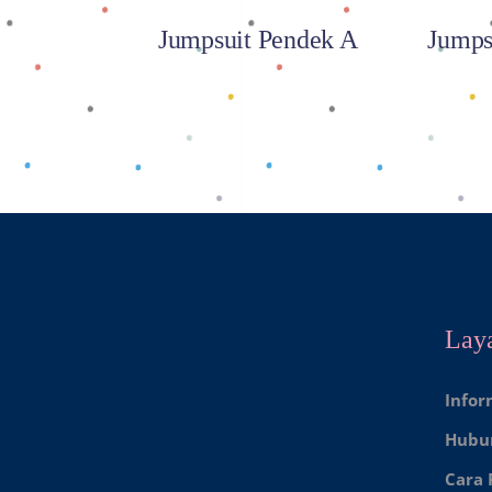
Jumpsuit Pendek A
Jumps
Lay
Infor
Hubu
Cara