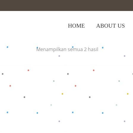
HOME
ABOUT US
Home
>
Shop
>
jumpsuit pendek
Menampilkan semua 2 hasil
Baca selengkapnya
Baca