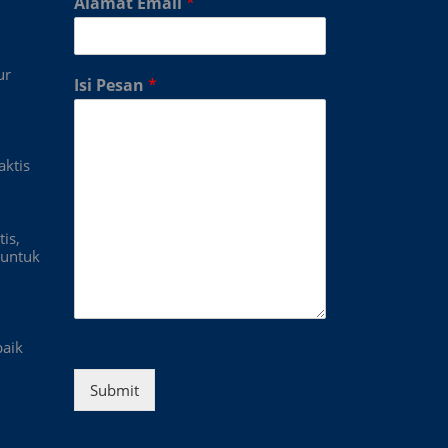
Alamat Email
*
ur
Isi Pesan
*
aktis
is,
untuk
baik
Submit