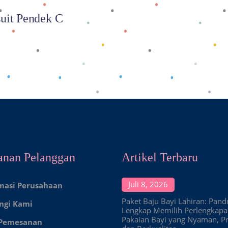
uit Pendek C
anan Pelanggan
Artikel Terbaru
Juli 8, 2026
masi Perusahaan
Paket Baju Bayi Lahiran: Pan
ngi Kami
Lengkap Memilih Perlengkap
Pakaian Bayi yang Nyaman, Pr
 Pemesanan