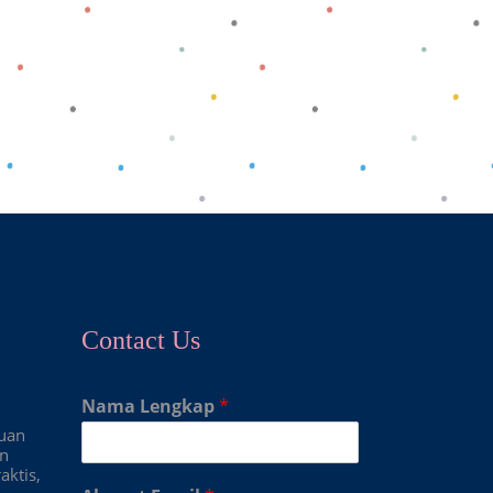
Contact Us
Nama Lengkap
*
duan
an
aktis,