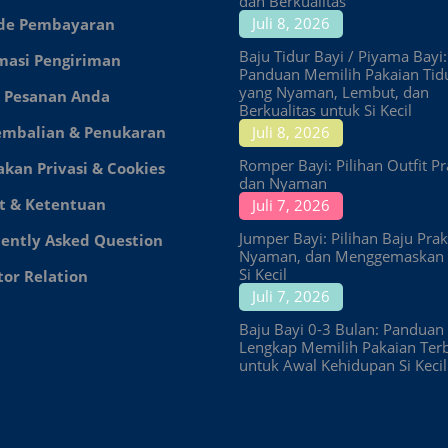
dan Berkualitas
Juli 8, 2026
de Pembayaran
Baju Tidur Bayi / Piyama Bayi:
masi Pengiriman
Panduan Memilih Pakaian Tid
yang Nyaman, Lembut, dan
 Pesanan Anda
Berkualitas untuk Si Kecil
embalian & Penukaran
Juli 8, 2026
Romper Bayi: Pilihan Outfit Pr
akan Privasi & Cookies
dan Nyaman
t & Ketentuan
Juli 7, 2026
Jumper Bayi: Pilihan Baju Prakt
ently Asked Question
Nyaman, dan Menggemaskan 
Si Kecil
tor Relation
Juli 7, 2026
Baju Bayi 0-3 Bulan: Panduan
Lengkap Memilih Pakaian Ter
untuk Awal Kehidupan Si Kecil