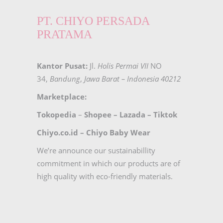
PT. CHIYO PERSADA
PRATAMA
Kantor Pusat:
Jl.
Holis Permai VII
NO
34,
Bandung
,
Jawa Barat – Indonesia 40212
Marketplace:
Tokopedia
–
Shopee
–
Lazada
–
Tiktok
Chiyo.co.id –
Chiyo Baby Wear
We’re announce our sustainabillity
commitment in which our products are of
high quality with eco-friendly materials.