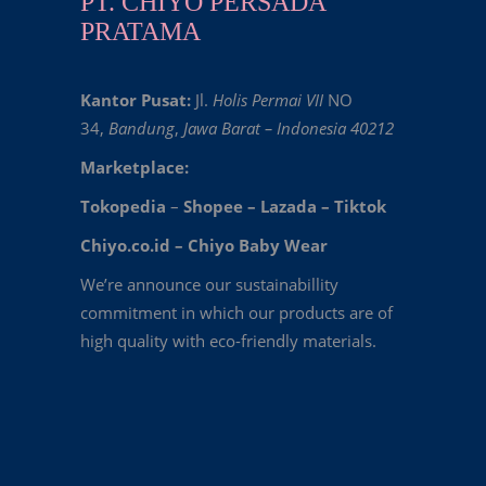
PT. CHIYO PERSADA
PRATAMA
Kantor Pusat:
Jl.
Holis Permai VII
NO
34,
Bandung
,
Jawa Barat – Indonesia 40212
Marketplace:
Tokopedia
–
Shopee
–
Lazada
–
Tiktok
Chiyo.co.id –
Chiyo Baby Wear
We’re announce our sustainabillity
commitment in which our products are of
high quality with eco-friendly materials.