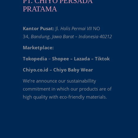
PT. CHIYO PERSADA
PRATAMA
Kantor Pusat:
Jl.
Holis Permai VII
NO
34,
Bandung
,
Jawa Barat – Indonesia 40212
Marketplace:
Tokopedia
–
Shopee
–
Lazada
–
Tiktok
Chiyo.co.id –
Chiyo Baby Wear
We’re announce our sustainabillity
commitment in which our products are of
high quality with eco-friendly materials.