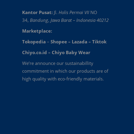
Kantor Pusat:
Jl.
Holis Permai VII
NO
34,
Bandung
,
Jawa Barat – Indonesia 40212
Marketplace:
Tokopedia
–
Shopee
–
Lazada
–
Tiktok
Chiyo.co.id –
Chiyo Baby Wear
We’re announce our sustainabillity
commitment in which our products are of
high quality with eco-friendly materials.