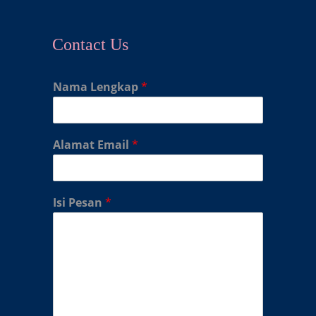
Contact Us
Nama Lengkap
*
Alamat Email
*
Isi Pesan
*