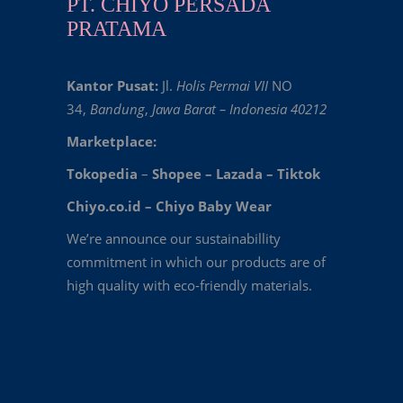
PT. CHIYO PERSADA
PRATAMA
Kantor Pusat:
Jl.
Holis Permai VII
NO
34,
Bandung
,
Jawa Barat – Indonesia 40212
Marketplace:
Tokopedia
–
Shopee
–
Lazada
–
Tiktok
Chiyo.co.id –
Chiyo Baby Wear
We’re announce our sustainabillity
commitment in which our products are of
high quality with eco-friendly materials.