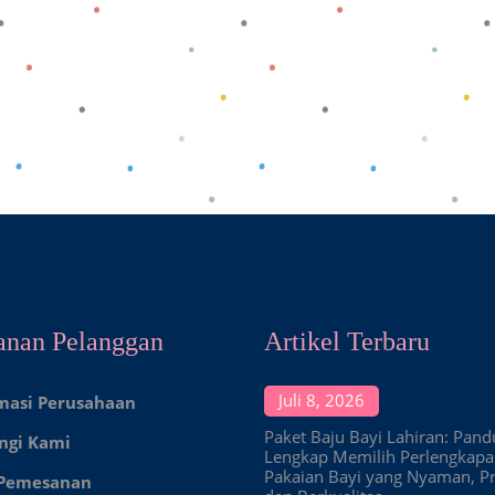
anan Pelanggan
Artikel Terbaru
Juli 8, 2026
masi Perusahaan
Paket Baju Bayi Lahiran: Pan
ngi Kami
Lengkap Memilih Perlengkap
Pakaian Bayi yang Nyaman, Pr
 Pemesanan