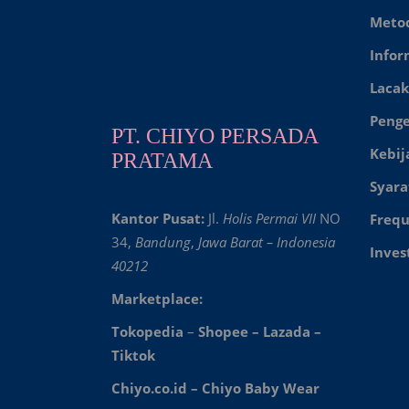
Meto
Infor
Lacak
Peng
PT. CHIYO PERSADA
Kebij
PRATAMA
Syara
Kantor Pusat:
Jl.
Holis Permai VII
NO
Frequ
34,
Bandung
,
Jawa Barat – Indonesia
Inves
40212
Marketplace:
Tokopedia
–
Shopee
–
Lazada
–
Tiktok
Chiyo.co.id –
Chiyo Baby Wear