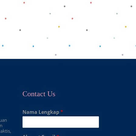
Contact Us
Nama Lengkap
*
duan
an
aktis,