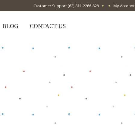
Customer Support
(62) 811-2266-828
My Account
BLOG
CONTACT US