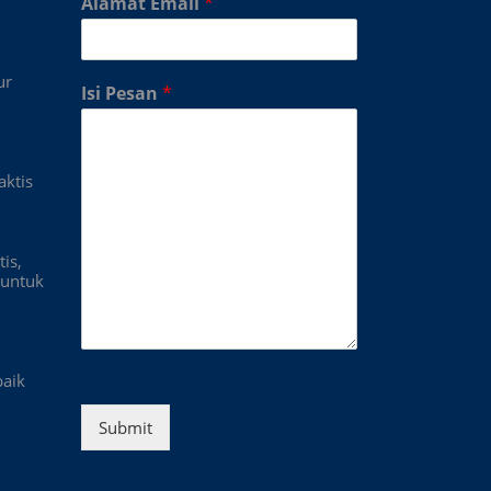
Alamat Email
*
ur
Isi Pesan
*
aktis
is,
untuk
baik
Submit