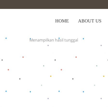
HOME
ABOUT US
Home
>
Shop
>
Zipper Big Bird
Menampilkan hasil tunggal
Baca selengkapnya