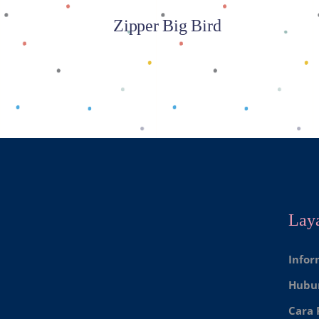
Zipper Big Bird
Lay
Infor
Hubu
Cara