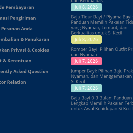
dan Berkualitas
Juli 8, 2026
de Pembayaran
Baju Tidur Bayi / Piyama Bayi:
masi Pengiriman
Panduan Memilih Pakaian Tid
yang Nyaman, Lembut, dan
 Pesanan Anda
Berkualitas untuk Si Kecil
embalian & Penukaran
Juli 8, 2026
Romper Bayi: Pilihan Outfit Pr
akan Privasi & Cookies
dan Nyaman
t & Ketentuan
Juli 7, 2026
Jumper Bayi: Pilihan Baju Prakt
ently Asked Question
Nyaman, dan Menggemaskan 
Si Kecil
tor Relation
Juli 7, 2026
Baju Bayi 0-3 Bulan: Panduan
Lengkap Memilih Pakaian Ter
untuk Awal Kehidupan Si Kecil