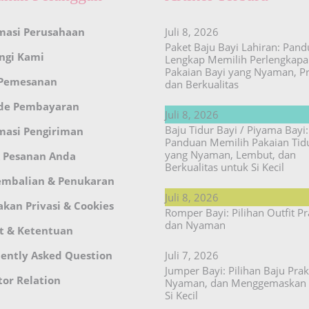
masi Perusahaan
Juli 8, 2026
Paket Baju Bayi Lahiran: Pan
ngi Kami
Lengkap Memilih Perlengkap
Pakaian Bayi yang Nyaman, Pr
 Pemesanan
dan Berkualitas
de Pembayaran
Juli 8, 2026
Baju Tidur Bayi / Piyama Bayi:
masi Pengiriman
Panduan Memilih Pakaian Tid
yang Nyaman, Lembut, dan
 Pesanan Anda
Berkualitas untuk Si Kecil
embalian & Penukaran
Juli 8, 2026
akan Privasi & Cookies
Romper Bayi: Pilihan Outfit Pr
dan Nyaman
t & Ketentuan
ently Asked Question
Juli 7, 2026
Jumper Bayi: Pilihan Baju Prakt
tor Relation
Nyaman, dan Menggemaskan 
Si Kecil