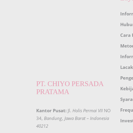
Infor
Hubu
Cara
Meto
Infor
Lacak
Peng
PT. CHIYO PERSADA
Kebij
PRATAMA
Syara
Frequ
Kantor Pusat:
Jl.
Holis Permai VII
NO
34,
Bandung
,
Jawa Barat – Indonesia
Inves
40212