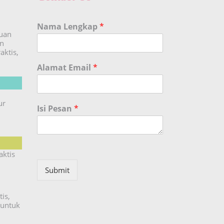
Nama Lengkap
*
duan
an
aktis,
Alamat Email
*
ur
Isi Pesan
*
aktis
Submit
is,
untuk