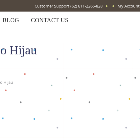
Customer Support
(62) 811-2266-828
My Account
BLOG
CONTACT US
o Hijau
o Hijau