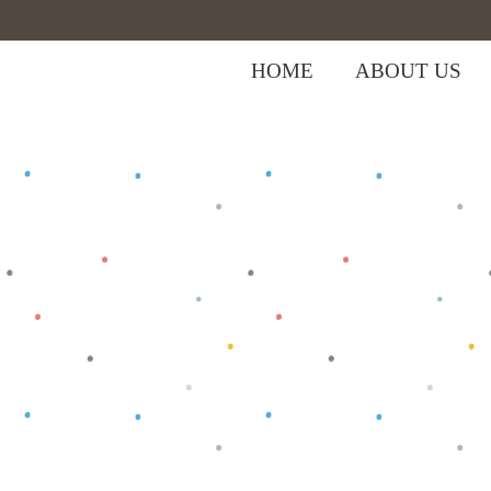
HOME
ABOUT US
,
Home
>
Shop
>
Baju Bayi
Tops
>
Baju 