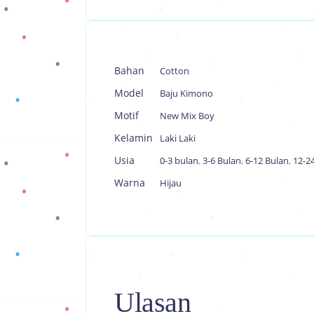
Bahan
Cotton
Model
Baju Kimono
Motif
New Mix Boy
Kelamin
Laki Laki
Usia
0-3 bulan
,
3-6 Bulan
,
6-12 Bulan
,
12-2
Warna
Hijau
Ulasan