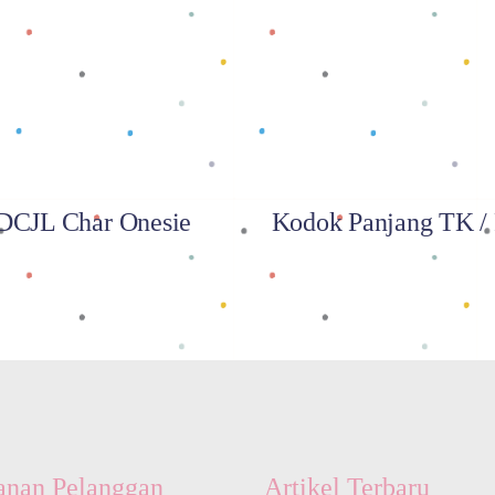
Baca selengkapnya
Baca selengkapnya
DCJL Char Onesie
Kodok Panjang TK 
anan Pelanggan
Artikel Terbaru