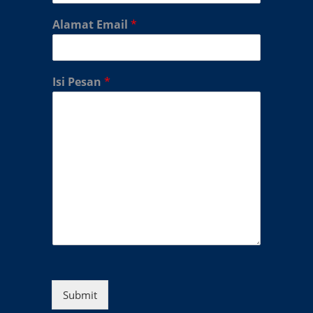
Alamat Email
*
Isi Pesan
*
Submit