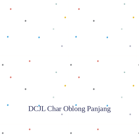
Baca selengkapnya
DCJL Char Oblong Panjang