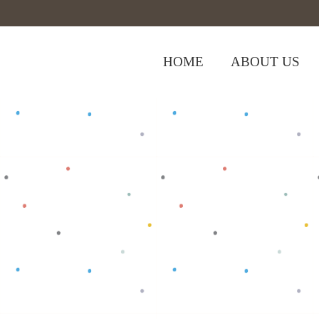
HOME
ABOUT US
,
Home
>
Shop
>
Bottom
Celana Anak