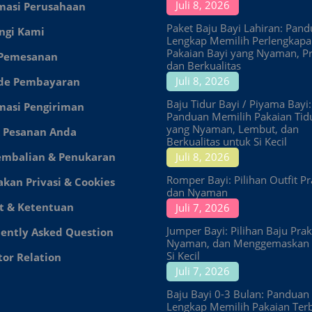
Juli 8, 2026
masi Perusahaan
Paket Baju Bayi Lahiran: Pan
ngi Kami
Lengkap Memilih Perlengkap
Pakaian Bayi yang Nyaman, Pr
 Pemesanan
dan Berkualitas
Juli 8, 2026
de Pembayaran
Baju Tidur Bayi / Piyama Bayi:
masi Pengiriman
Panduan Memilih Pakaian Tid
yang Nyaman, Lembut, dan
 Pesanan Anda
Berkualitas untuk Si Kecil
embalian & Penukaran
Juli 8, 2026
Romper Bayi: Pilihan Outfit Pr
akan Privasi & Cookies
dan Nyaman
t & Ketentuan
Juli 7, 2026
Jumper Bayi: Pilihan Baju Prakt
ently Asked Question
Nyaman, dan Menggemaskan 
Si Kecil
tor Relation
Juli 7, 2026
Baju Bayi 0-3 Bulan: Panduan
Lengkap Memilih Pakaian Ter