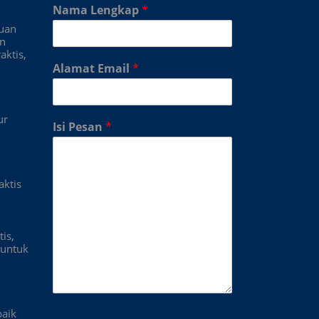
Nama Lengkap
*
duan
an
aktis,
Alamat Email
*
ur
Isi Pesan
*
aktis
is,
untuk
baik