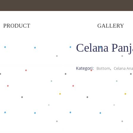
PRODUCT
GALLERY
Celana Panj
>
Celana Panjang All Character D
Kategori:
,
Bottom
Celana An