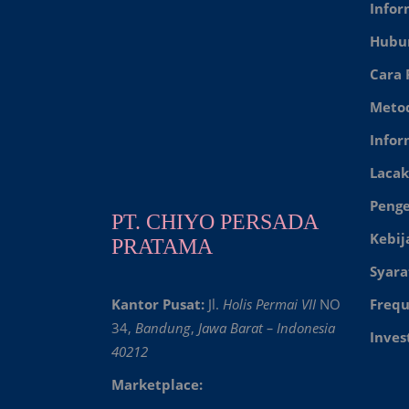
Infor
Hubu
Cara
Meto
Infor
Lacak
Peng
PT. CHIYO PERSADA
Kebij
PRATAMA
Syara
Kantor Pusat:
Jl.
Holis Permai VII
NO
Frequ
34,
Bandung
,
Jawa Barat – Indonesia
Inves
40212
Marketplace: