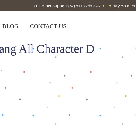
Customer Support
(62) 811-2266-828
My Account
BLOG
CONTACT US
ang All Character D
ak