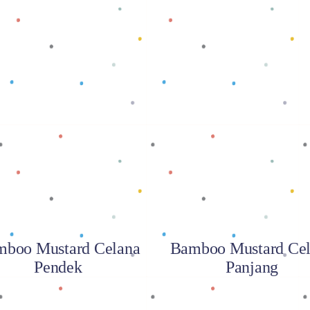
Baca selengkapnya
Baca selengkapnya
boo Mustard Celana
Bamboo Mustard Ce
Pendek
Panjang