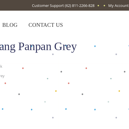
Customer Support
(62) 811-2266-828
My Account
BLOG
CONTACT US
jang Panpan Grey
ak
rey