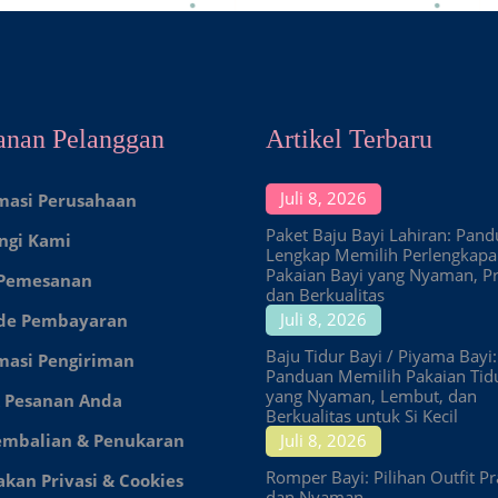
anan Pelanggan
Artikel Terbaru
Juli 8, 2026
masi Perusahaan
Paket Baju Bayi Lahiran: Pan
ngi Kami
Lengkap Memilih Perlengkap
Pakaian Bayi yang Nyaman, Pr
 Pemesanan
dan Berkualitas
Juli 8, 2026
de Pembayaran
Baju Tidur Bayi / Piyama Bayi:
masi Pengiriman
Panduan Memilih Pakaian Tid
yang Nyaman, Lembut, dan
 Pesanan Anda
Berkualitas untuk Si Kecil
embalian & Penukaran
Juli 8, 2026
Romper Bayi: Pilihan Outfit Pr
akan Privasi & Cookies
dan Nyaman