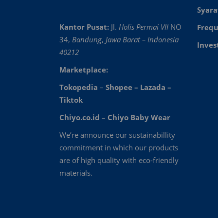
Syara
Kantor Pusat:
Jl.
Holis Permai VII
NO
Frequ
34,
Bandung
,
Jawa Barat – Indonesia
Inves
40212
Marketplace:
Tokopedia
–
Shopee
–
Lazada
–
Tiktok
Chiyo.co.id –
Chiyo Baby Wear
We’re announce our sustainabillity
commitment in which our products
are of high quality with eco-friendly
materials.