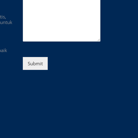
is,
untuk
baik
Submit