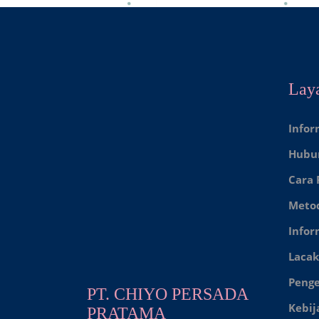
Lay
Infor
Hubu
Cara
Meto
Infor
Lacak
Peng
PT. CHIYO PERSADA
Kebij
PRATAMA