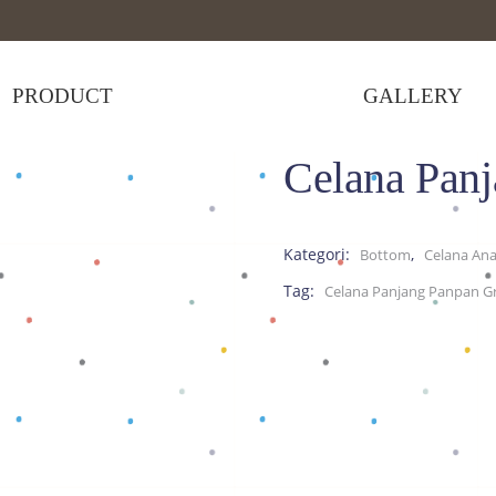
PRODUCT
GALLERY
Celana Pan
>
Celana Panjang Panpan Grey
Kategori:
,
Bottom
Celana An
Tag:
Celana Panjang Panpan G