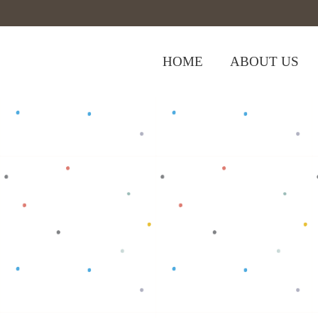
HOME
ABOUT US
,
Home
>
Shop
>
Bottom
Celana Anak