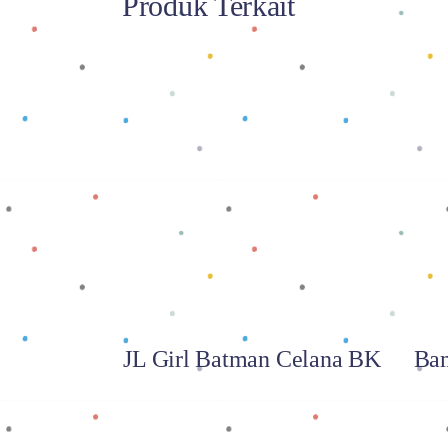
Produk Terkait
Baca selengkapnya
JL Girl Batman Celana BK
Bam