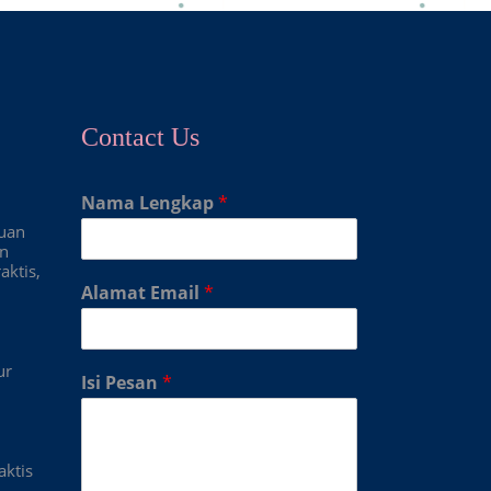
Contact Us
Nama Lengkap
*
duan
an
aktis,
Alamat Email
*
ur
Isi Pesan
*
aktis