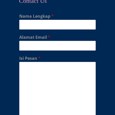
Contact Us
Nama Lengkap
*
Alamat Email
*
Isi Pesan
*