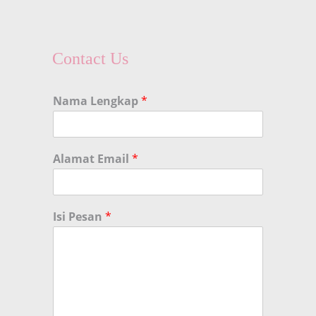
Contact Us
Nama Lengkap
*
Alamat Email
*
Isi Pesan
*