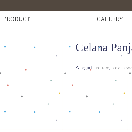
PRODUCT
GALLERY
Celana Pan
elana Bayi
>
Celana Panjang Sage Green
Kategori:
,
Bottom
Celana An