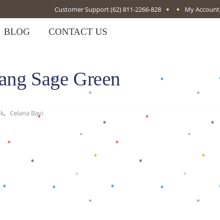
Customer Support
(62) 811-2266-828
My Account
BLOG
CONTACT US
jang Sage Green
,
ak
Celana Bayi