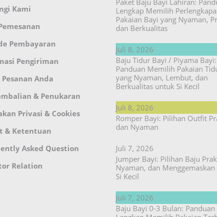
Paket Baju Bayi Lahiran: Pan
ngi Kami
Lengkap Memilih Perlengkap
Pakaian Bayi yang Nyaman, Pr
 Pemesanan
dan Berkualitas
de Pembayaran
Juli 8, 2026
Baju Tidur Bayi / Piyama Bayi:
masi Pengiriman
Panduan Memilih Pakaian Tid
yang Nyaman, Lembut, dan
 Pesanan Anda
Berkualitas untuk Si Kecil
embalian & Penukaran
Juli 8, 2026
akan Privasi & Cookies
Romper Bayi: Pilihan Outfit Pr
dan Nyaman
t & Ketentuan
ently Asked Question
Juli 7, 2026
Jumper Bayi: Pilihan Baju Prakt
tor Relation
Nyaman, dan Menggemaskan 
Si Kecil
Juli 7, 2026
Baju Bayi 0-3 Bulan: Panduan