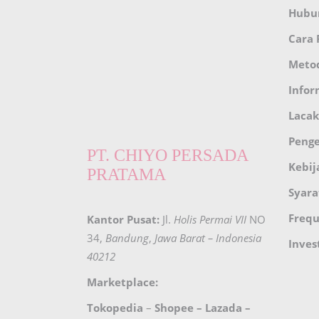
Hubu
Cara
Meto
Infor
Lacak
Peng
PT. CHIYO PERSADA
Kebij
PRATAMA
Syara
Frequ
Kantor Pusat:
Jl.
Holis Permai VII
NO
34,
Bandung
,
Jawa Barat – Indonesia
Inves
40212
Marketplace:
Tokopedia
–
Shopee
–
Lazada
–