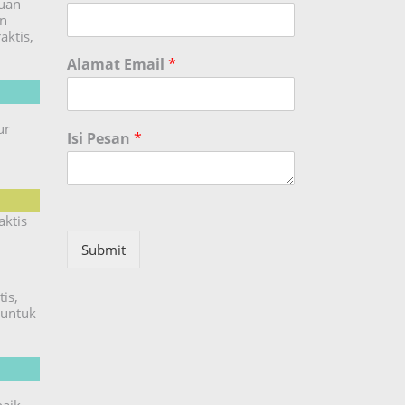
duan
an
aktis,
Alamat Email
*
ur
Isi Pesan
*
aktis
Submit
is,
untuk