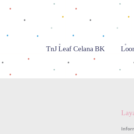
TnJ Leaf Celana BK
Loon
Lay
Infor