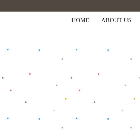
HOME
ABOUT US
,
,
Home
>
Shop
>
Bottom
Celana Anak
C