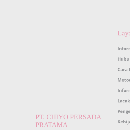
Lay
Infor
Hubu
Cara
Meto
Infor
Lacak
Peng
PT. CHIYO PERSADA
Kebij
PRATAMA