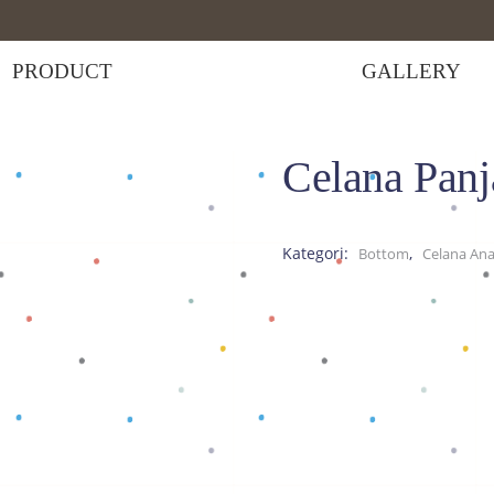
PRODUCT
GALLERY
Celana Pan
>
Celana Panjang So Funny
Kategori:
,
Bottom
Celana An