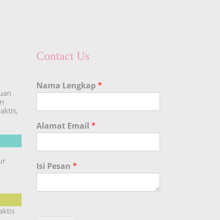
Contact Us
Nama Lengkap
*
duan
an
aktis,
Alamat Email
*
ur
Isi Pesan
*
aktis