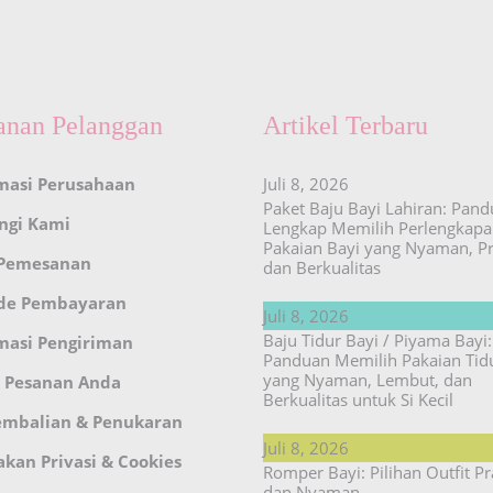
anan Pelanggan
Artikel Terbaru
masi Perusahaan
Juli 8, 2026
Paket Baju Bayi Lahiran: Pan
ngi Kami
Lengkap Memilih Perlengkap
Pakaian Bayi yang Nyaman, Pr
 Pemesanan
dan Berkualitas
de Pembayaran
Juli 8, 2026
Baju Tidur Bayi / Piyama Bayi:
masi Pengiriman
Panduan Memilih Pakaian Tid
yang Nyaman, Lembut, dan
 Pesanan Anda
Berkualitas untuk Si Kecil
embalian & Penukaran
Juli 8, 2026
akan Privasi & Cookies
Romper Bayi: Pilihan Outfit Pr
dan Nyaman