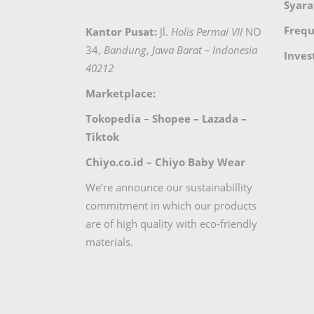
Syara
Frequ
Kantor Pusat:
Jl.
Holis Permai VII
NO
34,
Bandung
,
Jawa Barat – Indonesia
Inves
40212
Marketplace:
Tokopedia
–
Shopee
–
Lazada
–
Tiktok
Chiyo.co.id –
Chiyo Baby Wear
We’re announce our sustainabillity
commitment in which our products
are of high quality with eco-friendly
materials.