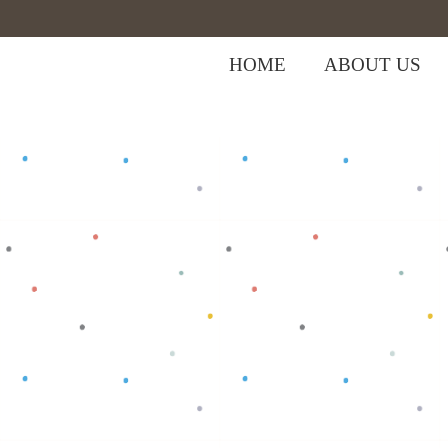
HOME
ABOUT US
,
Home
>
Shop
>
Bottom
Celana Anak