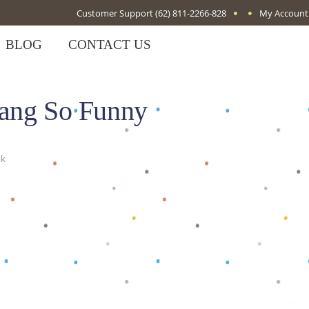
Customer Support
(62) 811-2266-828
My Account
BLOG
CONTACT US
jang So Funny
ak