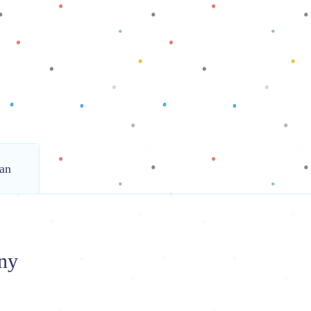
an
ny