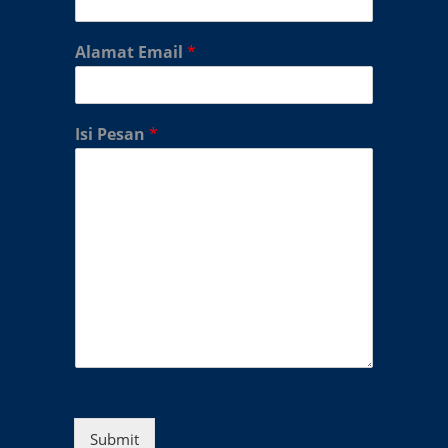
Alamat Email
*
Isi Pesan
*
Submit