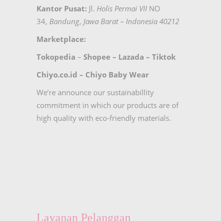
Kantor Pusat:
Jl.
Holis Permai VII
NO
34,
Bandung
,
Jawa Barat – Indonesia 40212
Marketplace:
Tokopedia
–
Shopee
–
Lazada
–
Tiktok
Chiyo.co.id –
Chiyo Baby Wear
We’re announce our sustainabillity
commitment in which our products are of
high quality with eco-friendly materials.
Layanan Pelanggan