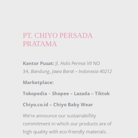
PT. CHIYO PERSADA
PRATAMA
Kantor Pusat:
Jl.
Holis Permai VII
NO
34,
Bandung
,
Jawa Barat – Indonesia 40212
Marketplace:
Tokopedia
–
Shopee
–
Lazada
–
Tiktok
Chiyo.co.id –
Chiyo Baby Wear
We’re announce our sustainabillity
commitment in which our products are of
high quality with eco-friendly materials.