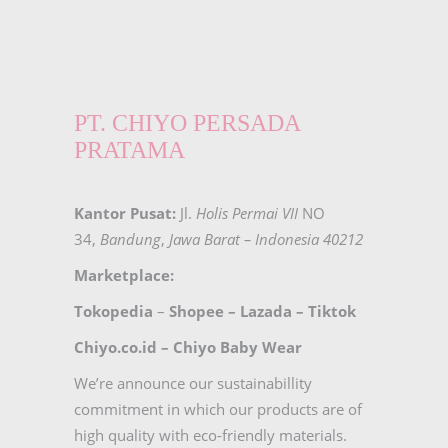
PT. CHIYO PERSADA
PRATAMA
Kantor Pusat:
Jl.
Holis Permai VII
NO
34,
Bandung
,
Jawa Barat – Indonesia 40212
Marketplace:
Tokopedia
–
Shopee
–
Lazada
–
Tiktok
Chiyo.co.id –
Chiyo Baby Wear
We’re announce our sustainabillity
commitment in which our products are of
high quality with eco-friendly materials.