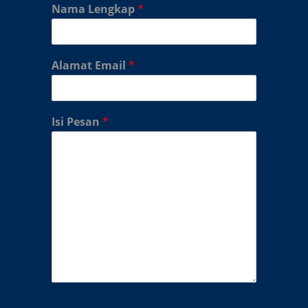
Nama Lengkap
*
Alamat Email
*
Isi Pesan
*