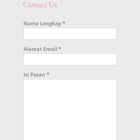
Contact Us
Nama Lengkap
*
Alamat Email
*
Isi Pesan
*