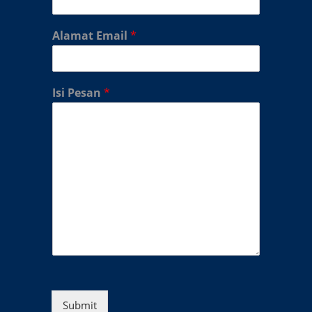
Alamat Email
*
Isi Pesan
*
Submit