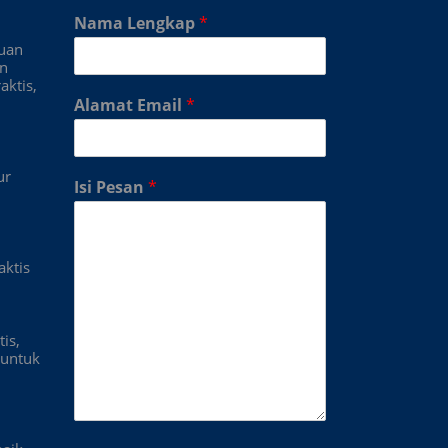
Nama Lengkap
*
duan
an
aktis,
Alamat Email
*
ur
Isi Pesan
*
aktis
is,
untuk