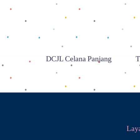
Baca selengkapnya
DCJL Celana Panjang
T
Lay