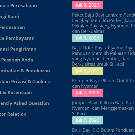
Juli 8, 2026
masi Perusahaan
Paket Baju Bayi Lahiran: Pan
ngi Kami
Lengkap Memilih Perlengkap
Pakaian Bayi yang Nyaman, Pr
 Pemesanan
dan Berkualitas
Juli 8, 2026
de Pembayaran
Baju Tidur Bayi / Piyama Bayi:
masi Pengiriman
Panduan Memilih Pakaian Tid
yang Nyaman, Lembut, dan
 Pesanan Anda
Berkualitas untuk Si Kecil
embalian & Penukaran
Juli 8, 2026
Romper Bayi: Pilihan Outfit Pr
akan Privasi & Cookies
dan Nyaman
t & Ketentuan
Juli 7, 2026
Jumper Bayi: Pilihan Baju Prakt
ently Asked Question
Nyaman, dan Menggemaskan 
Si Kecil
tor Relation
Juli 7, 2026
Baju Bayi 0-3 Bulan: Panduan