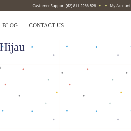
Customer Support
(62) 811-2266-828
My Account
BLOG
CONTACT US
Hijau
i