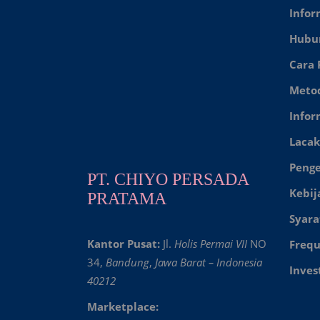
Infor
Hubu
Cara
Meto
Infor
Lacak
Peng
PT. CHIYO PERSADA
Kebij
PRATAMA
Syara
Kantor Pusat:
Jl.
Holis Permai VII
NO
Frequ
34,
Bandung
,
Jawa Barat – Indonesia
Inves
40212
Marketplace: