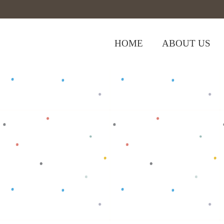
HOME
ABOUT US
,
Home
>
Shop
>
Bottom
Celana Bayi
>