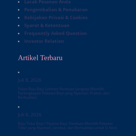
Lacak Pesanan Anda
Pengembalian & Penukaran
Kebijakan Privasi & Cookies
Syarat & Ketentuan
Frequently Asked Question
Investor Relation
Artikel Terbaru
Juli 8, 2026
Paket Baju Bayi Lahiran: Panduan Lengkap Memilih
Perlengkapan Pakaian Bayi yang Nyaman, Praktis, dan
Berkualitas
Juli 8, 2026
Baju Tidur Bayi / Piyama Bayi: Panduan Memilih Pakaian
Tidur yang Nyaman, Lembut, dan Berkualitas untuk Si Kecil