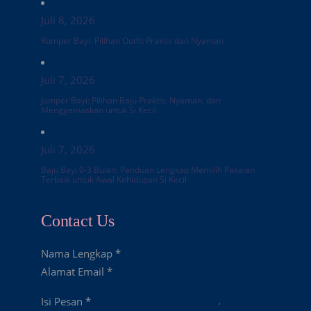
Juli 8, 2026
Romper Bayi: Pilihan Outfit Praktis dan Nyaman
Juli 7, 2026
Jumper Bayi: Pilihan Baju Praktis, Nyaman, dan
Menggemaskan untuk Si Kecil
Juli 7, 2026
Baju Bayi 0-3 Bulan: Panduan Lengkap Memilih Pakaian
Terbaik untuk Awal Kehidupan Si Kecil
Contact Us
Nama Lengkap
*
Alamat Email
*
Isi Pesan
*