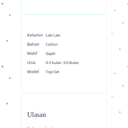
Kelamin
Laki Laki
Bahan
Cotton
Motif
Gajah
Usia
0-3 bulan
,
3-6 Bulan
Model
Topi Set
Ulasan