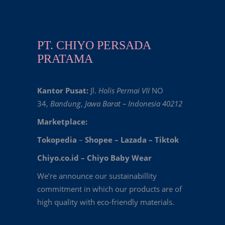
PT. CHIYO PERSADA
PRATAMA
Kantor Pusat:
Jl.
Holis Permai VII
NO
34,
Bandung
,
Jawa Barat – Indonesia 40212
Marketplace:
Tokopedia
–
Shopee
–
Lazada
–
Tiktok
Chiyo.co.id –
Chiyo Baby Wear
We’re announce our sustainabillity
commitment in which our products are of
high quality with eco-friendly materials.