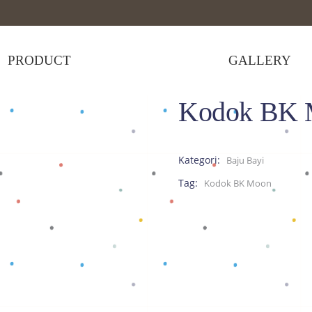
PRODUCT
GALLERY
Kodok BK 
Moon
Kategori:
Baju Bayi
Tag:
Kodok BK Moon