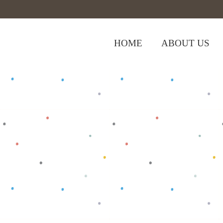
HOME
ABOUT US
Home
>
Shop
>
Baju Bayi
>
Kodok BK 