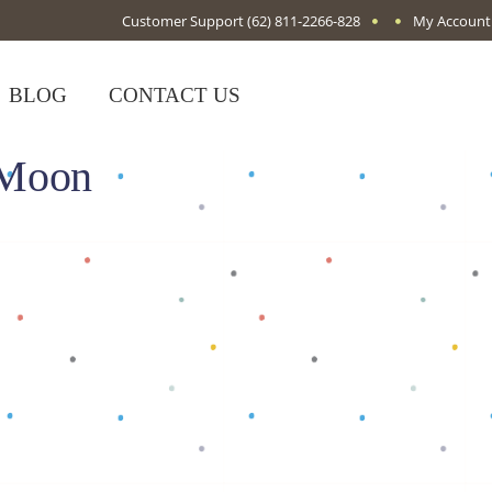
Customer Support
(62) 811-2266-828
My Account
BLOG
CONTACT US
Moon