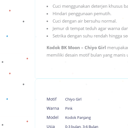
Cuci menggunakan deterjen khusus bay
Hindari penggunaan pemutih.
Cuci dengan air bersuhu normal.
Jemur di tempat teduh agar warna dan
Setrika dengan suhu rendah hingga se
Kodok BK Moon – Chiyo Girl
merupakan 
memiliki desain motif bulan yang manis 
Motif
Chiyo Girl
Warna
Pink
Model
Kodok Panjang
Usia
0-3 bulan
,
3-6 Bulan