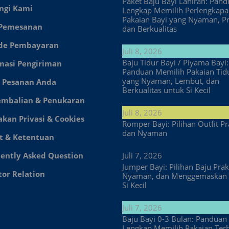
Paket Baju Bayi Lahiran: Pan
ngi Kami
Lengkap Memilih Perlengkap
Pakaian Bayi yang Nyaman, Pr
 Pemesanan
dan Berkualitas
de Pembayaran
Juli 8, 2026
Baju Tidur Bayi / Piyama Bayi:
masi Pengiriman
Panduan Memilih Pakaian Tid
yang Nyaman, Lembut, dan
 Pesanan Anda
Berkualitas untuk Si Kecil
embalian & Penukaran
Juli 8, 2026
akan Privasi & Cookies
Romper Bayi: Pilihan Outfit Pr
dan Nyaman
t & Ketentuan
ently Asked Question
Juli 7, 2026
Jumper Bayi: Pilihan Baju Prakt
tor Relation
Nyaman, dan Menggemaskan 
Si Kecil
Juli 7, 2026
Baju Bayi 0-3 Bulan: Panduan
Lengkap Memilih Pakaian Ter