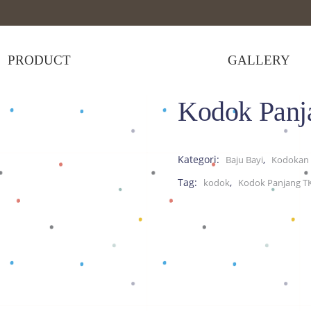
PRODUCT
GALLERY
Kodok Panj
odok Panjang TK Biru
Kategori:
,
Baju Bayi
Kodokan
Tag:
,
kodok
Kodok Panjang TK