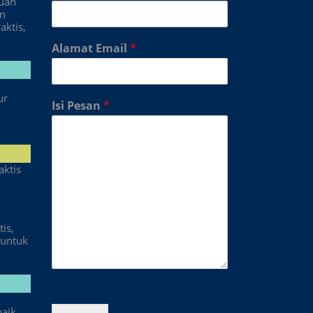
duan
an
aktis,
Alamat Email
*
ur
Isi Pesan
*
aktis
is,
untuk
baik