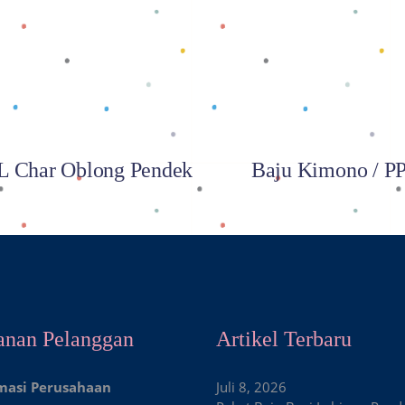
Baca selengkapnya
Baca selengkapnya
 Char Oblong Pendek
Baju Kimono / P
anan Pelanggan
Artikel Terbaru
masi Perusahaan
Juli 8, 2026