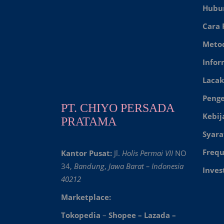
Hubu
Cara
Meto
Infor
Lacak
Peng
PT. CHIYO PERSADA
Kebij
PRATAMA
Syara
Frequ
Kantor Pusat:
Jl.
Holis Permai VII
NO
34,
Bandung
,
Jawa Barat – Indonesia
Inves
40212
Marketplace:
Tokopedia
–
Shopee
–
Lazada
–