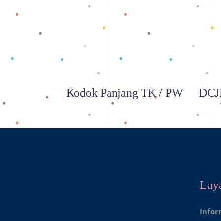
Baca selengkapnya
Kodok Panjang TK / PW
DCJL
Lay
Infor