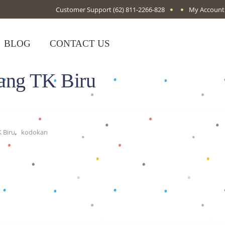
Customer Support
(62) 811-2266-828
My Account
BLOG
CONTACT US
ang TK Biru
,
 Biru
kodokan