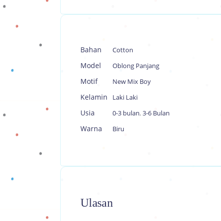
Bahan
Cotton
Model
Oblong Panjang
Motif
New Mix Boy
Kelamin
Laki Laki
Usia
0-3 bulan
,
3-6 Bulan
Warna
Biru
Ulasan