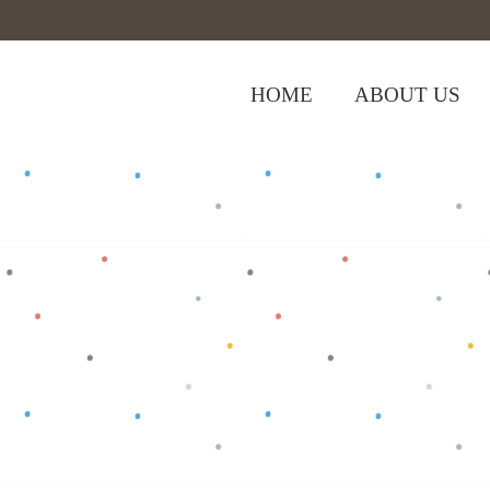
HOME
ABOUT US
,
Home
>
Shop
>
Baju Bayi
Kodokan
>
K