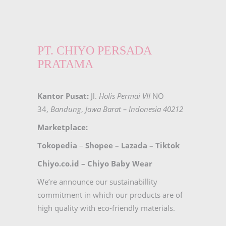
PT. CHIYO PERSADA
PRATAMA
Kantor Pusat:
Jl.
Holis Permai VII
NO
34,
Bandung
,
Jawa Barat – Indonesia 40212
Marketplace:
Tokopedia
–
Shopee
–
Lazada
–
Tiktok
Chiyo.co.id –
Chiyo Baby Wear
We’re announce our sustainabillity
commitment in which our products are of
high quality with eco-friendly materials.